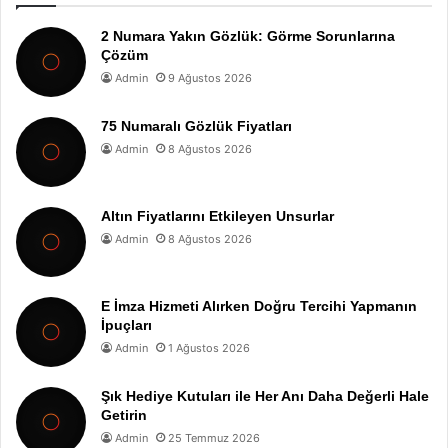
2 Numara Yakın Gözlük: Görme Sorunlarına
Çözüm
Admin
9 Ağustos 2026
75 Numaralı Gözlük Fiyatları
Admin
8 Ağustos 2026
Altın Fiyatlarını Etkileyen Unsurlar
Admin
8 Ağustos 2026
E İmza Hizmeti Alırken Doğru Tercihi Yapmanın
İpuçları
Admin
1 Ağustos 2026
Şık Hediye Kutuları ile Her Anı Daha Değerli Hale
Getirin
Admin
25 Temmuz 2026