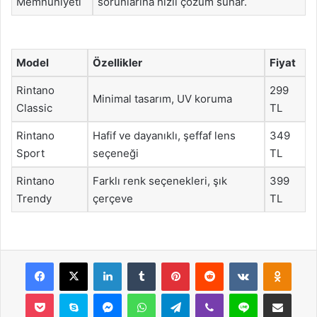
Memnuniyeti
sorunlarına hızlı çözüm sunar.
Model
Özellikler
Fiyat
Rintano
299
Minimal tasarım, UV koruma
Classic
TL
Rintano
Hafif ve dayanıklı, şeffaf lens
349
Sport
seçeneği
TL
Rintano
Farklı renk seçenekleri, şık
399
Trendy
çerçeve
TL
Facebook
X
LinkedIn
Tumblr
Pinterest
Reddit
VKontakte
Odnok
Pocket
Skype
Messenger
WhatsApp
Telegram
Viber
Line
E-Posta ile payla