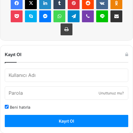
Pocket
Skype
Messenger
WhatsApp
Telegram
Viber
Line
E-Posta ile payla
Yazdır
Kayıt Ol
Unuttunuz mu?
Beni hatırla
Kayıt Ol