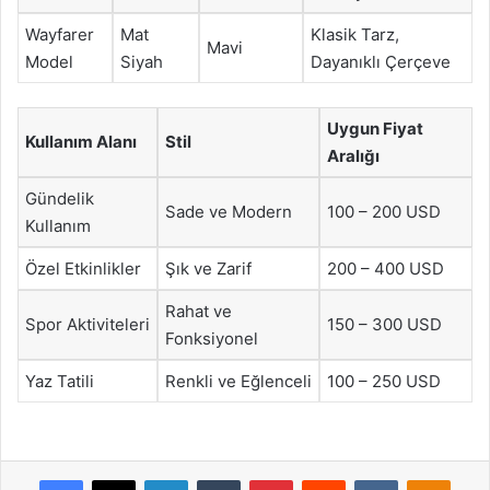
Wayfarer
Mat
Klasik Tarz,
Mavi
Model
Siyah
Dayanıklı Çerçeve
Uygun Fiyat
Kullanım Alanı
Stil
Aralığı
Gündelik
Sade ve Modern
100 – 200 USD
Kullanım
Özel Etkinlikler
Şık ve Zarif
200 – 400 USD
Rahat ve
Spor Aktiviteleri
150 – 300 USD
Fonksiyonel
Yaz Tatili
Renkli ve Eğlenceli
100 – 250 USD
Facebook
X
LinkedIn
Tumblr
Pinterest
Reddit
VKontakte
Odnok