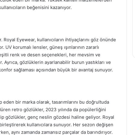
 kullanıcıların beğenisini kazanıyor.
ir. Royal Eyewear, kullanıcıların ihtiyaçlarını göz önünde
r. UV korumalı lensler, güneş ışınlarının zararlı
çeşitli renk ve desen seçenekleri, her mevsim ve
 Ayrıca, gözlüklerin ayarlanabilir burun yastıkları ve
konfor sağlaması açısından büyük bir avantaj sunuyor.
p eden bir marka olarak, tasarımlarını bu doğrultuda
ren retro gözlükler, 2023 yılında da popülerliğini
p gözlükler, genç neslin gözdesi haline geliyor. Royal
 birleştirerek kullanıcılara sunuyor. Her sezon değişen
narken, aynı zamanda zamansız parçalar da barındırıyor.