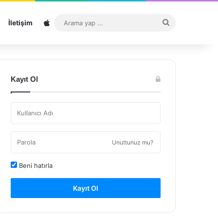
Sitemap
Arama
İletişim
yap
...
Kayıt Ol
Unuttunuz mu?
Beni hatırla
Kayıt Ol