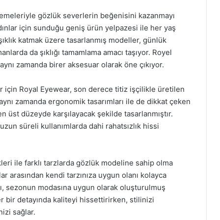
lzemeleriyle gözlük severlerin beğenisini kazanmayı
nlar için sunduğu geniş ürün yelpazesi ile her yaş
e şıklık katmak üzere tasarlanmış modeller, günlük
amanlarda da şıklığı tamamlama amacı taşıyor. Royel
 aynı zamanda birer aksesuar olarak öne çıkıyor.
 için Royal Eyewear, son derece titiz işçilikle üretilen
ynı zamanda ergonomik tasarımları ile de dikkat çeken
 en üst düzeyde karşılayacak şekilde tasarlanmıştır.
e uzun süreli kullanımlarda dahi rahatsızlık hissi
ri ile farklı tarzlarda gözlük modeline sahip olma
lar arasından kendi tarzınıza uygun olanı kolayca
ları, sezonun modasına uygun olarak oluşturulmuş
bir detayında kaliteyi hissettirirken, stilinizi
izi sağlar.