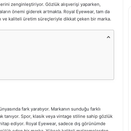
lerini zenginleştiriyor. Gözlük alışverişi yaparken,
kaların önemi giderek artmakta. Royal Eyewear, tam da
ı ve kaliteli üretim süreçleriyle dikkat çeken bir marka.
nyasında fark yaratıyor. Markanın sunduğu farklı
ak tanıyor. Spor, klasik veya vintage stiline sahip gözlük
ra hitap ediyor. Royal Eyewear, sadece dış görünümde
cülük eden bir marka. Yüksek kaliteli malzemelerden