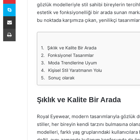
Skype
gözlük modelleriyle stil sahibi bireylerin tercih
estetik ve fonksiyonelliği bir arada sunan mar
E-Posta ile paylaş
bu noktada karşımıza çıkan, yenilikçi tasarımlar
Yazdır
Şıklık ve Kalite Bir Arada
Fonksiyonel Tasarımlar
Moda Trendlerine Uyum
Kişisel Stil Yaratmanın Yolu
Sonuç olarak
Şıklık ve Kalite Bir Arada
Royal Eyewear, modern tasarımlarıyla gözlük dü
stiller, her bireyin kendi tarzını bulmasına olan
modelleri, farklı yaş gruplarındaki kullanıcıla
değil, aynı zamanda kullanım konforunda da ön