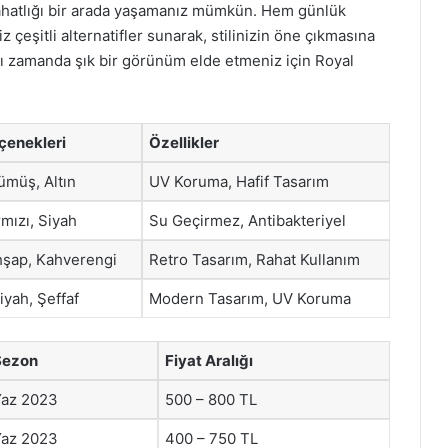
 rahatlığı bir arada yaşamanız mümkün. Hem günlük
çeşitli alternatifler sunarak, stilinizin öne çıkmasına
nı zamanda şık bir görünüm elde etmeniz için Royal
çenekleri
Özellikler
ümüş, Altın
UV Koruma, Hafif Tasarım
rmızı, Siyah
Su Geçirmez, Antibakteriyel
hşap, Kahverengi
Retro Tasarım, Rahat Kullanım
iyah, Şeffaf
Modern Tasarım, UV Koruma
Sezon
Fiyat Aralığı
Yaz 2023
500 – 800 TL
Yaz 2023
400 – 750 TL