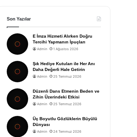
Son Yazılar
E İmza Hizmeti Alırken Doğru
Tercihi Yapmanın İpuçları
Admin
1 Ağustos 2026
Şık Hediye Kutuları ile Her Anı
Daha Değerli Hale Getirin
Admin
25 Temmuz 2026
Düzenli Dans Etmenin Beden ve
Zihin Üzerindeki Etkisi
Admin
25 Temmuz 2026
Üç Boyutlu Gözlüklerin Büyülü
Dünyası
Admin
24 Temmuz 2026