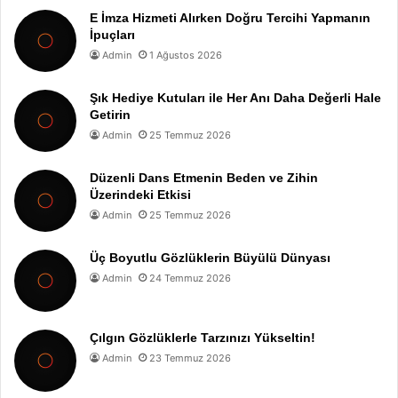
E İmza Hizmeti Alırken Doğru Tercihi Yapmanın
İpuçları
Admin
1 Ağustos 2026
Şık Hediye Kutuları ile Her Anı Daha Değerli Hale
Getirin
Admin
25 Temmuz 2026
Düzenli Dans Etmenin Beden ve Zihin
Üzerindeki Etkisi
Admin
25 Temmuz 2026
Üç Boyutlu Gözlüklerin Büyülü Dünyası
Admin
24 Temmuz 2026
Çılgın Gözlüklerle Tarzınızı Yükseltin!
Admin
23 Temmuz 2026