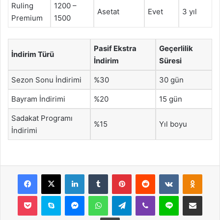
Ruling
1200 –
Asetat
Evet
3 yıl
Premium
1500
Pasif Ekstra
Geçerlilik
İndirim Türü
İndirim
Süresi
Sezon Sonu İndirimi
%30
30 gün
Bayram İndirimi
%20
15 gün
Sadakat Programı
%15
Yıl boyu
İndirimi
Facebook
X
LinkedIn
Tumblr
Pinterest
Reddit
VKontakte
Odnok
Pocket
Skype
Messenger
WhatsApp
Telegram
Viber
Line
E-Posta ile payla
Yazdır