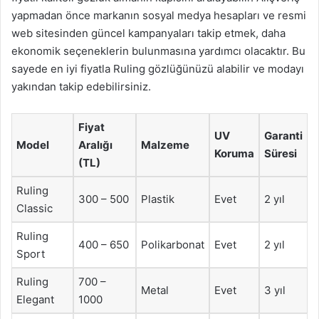
yapmadan önce markanın sosyal medya hesapları ve resmi
web sitesinden güncel kampanyaları takip etmek, daha
ekonomik seçeneklerin bulunmasına yardımcı olacaktır. Bu
sayede en iyi fiyatla Ruling gözlüğünüzü alabilir ve modayı
yakından takip edebilirsiniz.
Fiyat
UV
Garanti
Model
Aralığı
Malzeme
Koruma
Süresi
(TL)
Ruling
300 – 500
Plastik
Evet
2 yıl
Classic
Ruling
400 – 650
Polikarbonat
Evet
2 yıl
Sport
Ruling
700 –
Metal
Evet
3 yıl
Elegant
1000