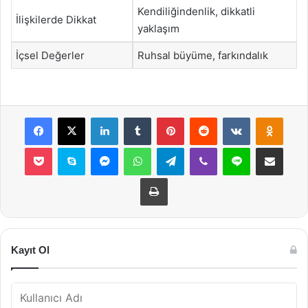
Kendiliğindenlik, dikkatli
İlişkilerde Dikkat
yaklaşım
İçsel Değerler
Ruhsal büyüme, farkındalık
Facebook
X
LinkedIn
Tumblr
Pinterest
Reddit
VKontakte
Odnok
Pocket
Skype
Messenger
WhatsApp
Telegram
Viber
Line
E-Posta ile payla
Yazdır
Kayıt Ol