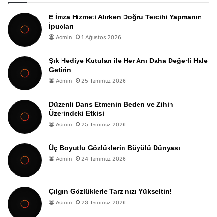
E İmza Hizmeti Alırken Doğru Tercihi Yapmanın
İpuçları
Admin
1 Ağustos 2026
Şık Hediye Kutuları ile Her Anı Daha Değerli Hale
Getirin
Admin
25 Temmuz 2026
Düzenli Dans Etmenin Beden ve Zihin
Üzerindeki Etkisi
Admin
25 Temmuz 2026
Üç Boyutlu Gözlüklerin Büyülü Dünyası
Admin
24 Temmuz 2026
Çılgın Gözlüklerle Tarzınızı Yükseltin!
Admin
23 Temmuz 2026