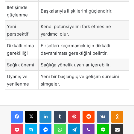
İletişimde
Başkalarıyla ilişkilerini güçlendirir.
güçlenme
Yeni
Kendi potansiyelini fark etmesine
perspektif
yardımcı olur.
Dikkatli olma
Fırsatları kaçırmamak için dikkatli
gerekliliği
davranılması gerektiğini belirtir.
Sağlık önemi
Sağlığa yönelik uyarılar içerebilir.
Uyanış ve
Yeni bir başlangıç ve gelişim sürecini
yenilenme
simgeler.
Facebook
X
LinkedIn
Tumblr
Pinterest
Reddit
VKontakte
Odnok
Pocket
Skype
Messenger
WhatsApp
Telegram
Viber
Line
E-Posta ile payla