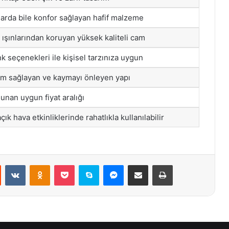
larda bile konfor sağlayan hafif malzeme
 ışınlarından koruyan yüksek kaliteli cam
 seçenekleri ile kişisel tarzınıza uygun
 sağlayan ve kaymayı önleyen yapı
sunan uygun fiyat aralığı
k hava etkinliklerinde rahatlıkla kullanılabilir
st
Reddit
VKontakte
Odnoklassniki
Pocket
Skype
Messenger
E-Posta ile paylaş
Yazdır