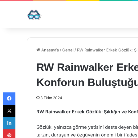
Anasayfa
/
Genel
/
RW Rainwalker Erkek Gözlük: Şı
RW Rainwalker Erkek
Konforun Buluştuğ
Facebook
3 Ekim 2024
X
RW Rainwalker Erkek Gözlük: Şıklığın ve Kon
LinkedIn
Gözlük, yalnızca görme yetisini destekleyen bi
Pinterest
tarzın, duruşun ve özgüvenin önemli bir ifadesi 