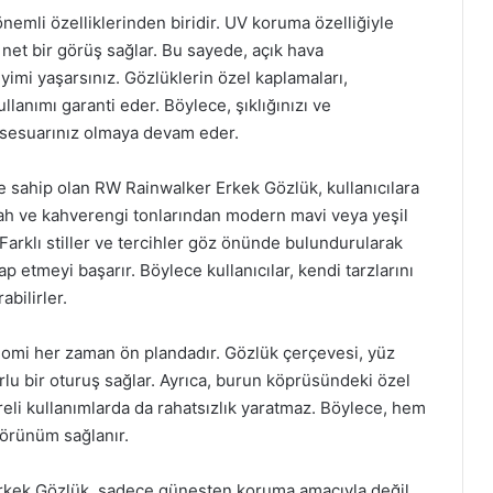
nemli özelliklerinden biridir. UV koruma özelliğiyle
 net bir görüş sağlar. Bu sayede, açık hava
yimi yaşarsınız. Gözlüklerin özel kaplamaları,
llanımı garanti eder. Böylece, şıklığınızı ve
sesuarınız olmaya devam eder.
e sahip olan RW Rainwalker Erkek Gözlük, kullanıcılara
iyah ve kahverengi tonlarından modern mavi veya yeşil
Farklı stiller ve tercihler göz önünde bulundurularak
p etmeyi başarır. Böylece kullanıcılar, kendi tarzlarını
abilirler.
nomi her zaman ön plandadır. Gözlük çerçevesi, yüz
rlu bir oturuş sağlar. Ayrıca, burun köprüsündeki özel
li kullanımlarda da rahatsızlık yaratmaz. Böylece, hem
görünüm sağlanır.
Erkek Gözlük, sadece güneşten koruma amacıyla değil,