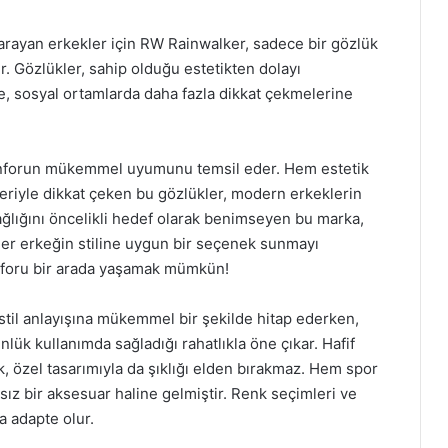
rayan erkekler için RW Rainwalker, sadece bir gözlük
. Gözlükler, sahip olduğu estetikten dolayı
ine, sosyal ortamlarda daha fazla dikkat çekmelerine
konforun mükemmel uyumunu temsil eder. Hem estetik
leriyle dikkat çeken bu gözlükler, modern erkeklerin
ğlığını öncelikli hedef olarak benimseyen bu marka,
a her erkeğin stiline uygun bir seçenek sunmayı
onforu bir arada yaşamak mümkün!
il anlayışına mükemmel bir şekilde hitap ederken,
lük kullanımda sağladığı rahatlıkla öne çıkar. Hafif
k, özel tasarımıyla da şıklığı elden bırakmaz. Hem spor
ız bir aksesuar haline gelmiştir. Renk seçimleri ve
a adapte olur.