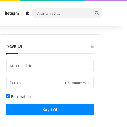
Sitemap
Arama
İletişim
yap
...
Kayıt Ol
Unuttunuz mu?
Beni hatırla
Kayıt Ol