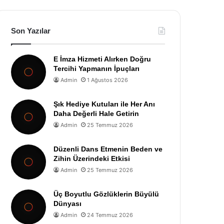
Son Yazılar
E İmza Hizmeti Alırken Doğru
Tercihi Yapmanın İpuçları
Admin
1 Ağustos 2026
Şık Hediye Kutuları ile Her Anı
Daha Değerli Hale Getirin
Admin
25 Temmuz 2026
Düzenli Dans Etmenin Beden ve
Zihin Üzerindeki Etkisi
Admin
25 Temmuz 2026
Üç Boyutlu Gözlüklerin Büyülü
Dünyası
Admin
24 Temmuz 2026