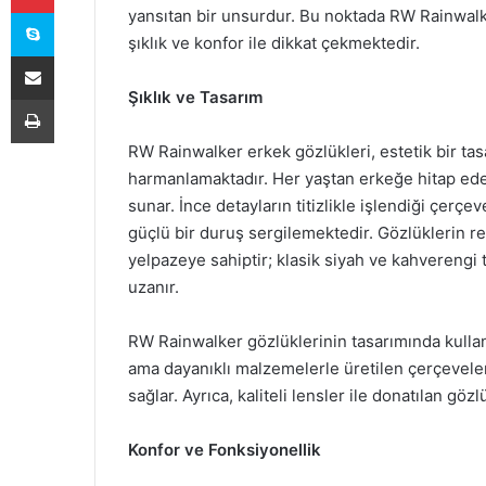
Skype
yansıtan bir unsurdur. Bu noktada RW Rainwalke
şıklık ve konfor ile dikkat çekmektedir.
E-Posta ile paylaş
Şıklık ve Tasarım
Yazdır
RW Rainwalker erkek gözlükleri, estetik bir tas
harmanlamaktadır. Her yaştan erkeğe hitap eden
sunar. İnce detayların titizlikle işlendiği çerç
güçlü bir duruş sergilemektedir. Gözlüklerin ren
yelpazeye sahiptir; klasik siyah ve kahvereng
uzanır.
RW Rainwalker gözlüklerinin tasarımında kulla
ama dayanıklı malzemelerle üretilen çerçeveler
sağlar. Ayrıca, kaliteli lensler ile donatılan gö
Konfor ve Fonksiyonellik