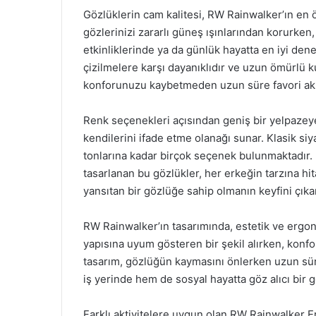
Gözlüklerin cam kalitesi, RW Rainwalker’ın en ö
gözlerinizi zararlı güneş ışınlarından korurken,
etkinliklerinde ya da günlük hayatta en iyi dene
çizilmelere karşı dayanıklıdır ve uzun ömürlü ku
konforunuzu kaybetmeden uzun süre favori ak
Renk seçenekleri açısından geniş bir yelpazey
kendilerini ifade etme olanağı sunar. Klasik s
tonlarına kadar birçok seçenek bulunmaktadır. 
tasarlanan bu gözlükler, her erkeğin tarzına hita
yansıtan bir gözlüğe sahip olmanın keyfini çıkar
RW Rainwalker’ın tasarımında, estetik ve ergo
yapısına uyum gösteren bir şekil alırken, konfo
tasarım, gözlüğün kaymasını önlerken uzun süre
iş yerinde hem de sosyal hayatta göz alıcı bir 
Farklı aktivitelere uygun olan RW Rainwalker 