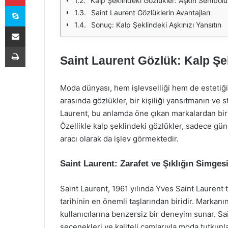
Kalp Şeklindeki Gözlükler: Aşkın Sembolü
Skype
Saint Laurent Gözlüklerin Avantajları
Sonuç: Kalp Şeklindeki Aşkınızı Yansıtın
E-Posta ile paylaş
Yazdır
Saint Laurent Gözlük: Kalp Şe
Moda dünyası, hem işlevselliği hem de estetiği
arasında gözlükler, bir kişiliği yansıtmanın ve st
Laurent, bu anlamda öne çıkan markalardan birid
Özellikle kalp şeklindeki gözlükler, sadece gü
aracı olarak da işlev görmektedir.
Saint Laurent: Zarafet ve Şıklığın Simges
Saint Laurent, 1961 yılında Yves Saint Laurent
tarihinin en önemli taşlarından biridir. Markanın
kullanıcılarına benzersiz bir deneyim sunar. Sain
seçenekleri ve kaliteli camlarıyla moda tutkunla