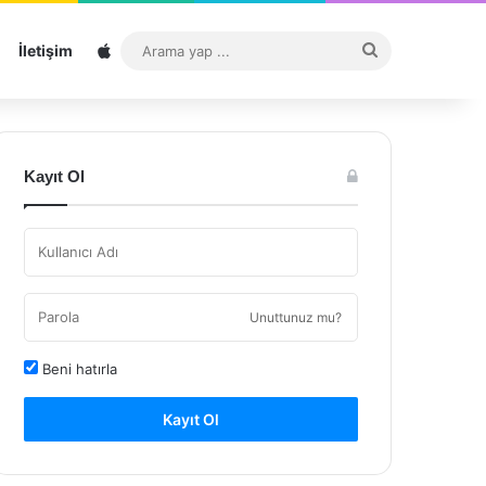
Sitemap
Arama
İletişim
yap
...
Kayıt Ol
Unuttunuz mu?
Beni hatırla
Kayıt Ol