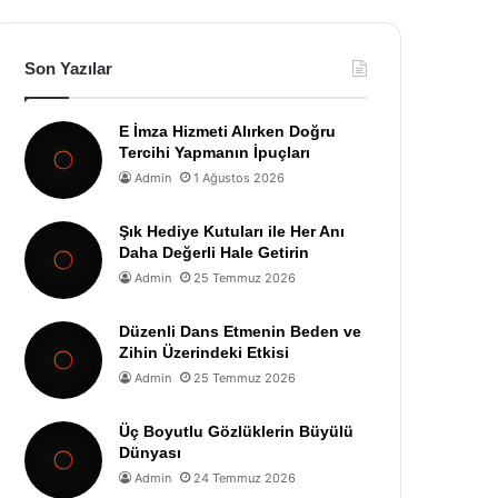
Son Yazılar
E İmza Hizmeti Alırken Doğru
Tercihi Yapmanın İpuçları
Admin
1 Ağustos 2026
Şık Hediye Kutuları ile Her Anı
Daha Değerli Hale Getirin
Admin
25 Temmuz 2026
Düzenli Dans Etmenin Beden ve
Zihin Üzerindeki Etkisi
Admin
25 Temmuz 2026
Üç Boyutlu Gözlüklerin Büyülü
Dünyası
Admin
24 Temmuz 2026