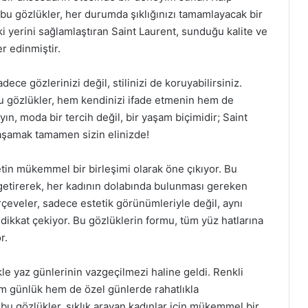
n bu gözlükler, her durumda şıklığınızı tamamlayacak bir
i yerini sağlamlaştıran Saint Laurent, sunduğu kalite ve
er edinmiştir.
dece gözlerinizi değil, stilinizi de koruyabilirsiniz.
bu gözlükler, hem kendinizi ifade etmenin hem de
n, moda bir tercih değil, bir yaşam biçimidir; Saint
yaşamak tamamen sizin elinizde!
etin mükemmel bir birleşimi olarak öne çıkıyor. Bu
a getirerek, her kadının dolabında bulunması gereken
erçeveler, sadece estetik görünümleriyle değil, aynı
 dikkat çekiyor. Bu gözlüklerin formu, tüm yüz hatlarına
r.
kle yaz günlerinin vazgeçilmezi haline geldi. Renkli
hem günlük hem de özel günlerde rahatlıkla
n bu gözlükler, şıklık arayan kadınlar için mükemmel bir