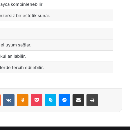
olayca kombinlenebilir.
nzersiz bir estetik sunar.
el uyum sağlar.
ullanılabilir.
erde tercih edilebilir.
st
Reddit
VKontakte
Odnoklassniki
Pocket
Skype
Messenger
E-Posta ile paylaş
Yazdır