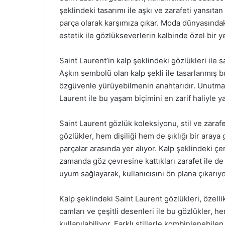
şeklindeki tasarımı ile aşkı ve zarafeti yansıta
parça olarak karşımıza çıkar. Moda dünyasındak
estetik ile gözlükseverlerin kalbinde özel bir y
Saint Laurent’in kalp şeklindeki gözlükleri ile sa
Aşkın sembolü olan kalp şekli ile tasarlanmış 
özgüvenle yürüyebilmenin anahtarıdır. Unutmayı
Laurent ile bu yaşam biçimini en zarif haliyle 
Saint Laurent gözlük koleksiyonu, stil ve zaraf
gözlükler, hem dişiliği hem de şıklığı bir aray
parçalar arasında yer alıyor. Kalp şeklindeki ç
zamanda göz çevresine kattıkları zarafet ile de
uyum sağlayarak, kullanıcısını ön plana çıkarıyo
Kalp şeklindeki Saint Laurent gözlükleri, özelli
camları ve çeşitli desenleri ile bu gözlükler, 
kullanılabiliyor. Farklı stillerle kombinlenebile