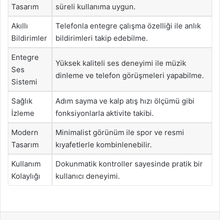
Tasarım
süreli kullanıma uygun.
Akıllı
Telefonla entegre çalışma özelliği ile anlık
Bildirimler
bildirimleri takip edebilme.
Entegre
Yüksek kaliteli ses deneyimi ile müzik
Ses
dinleme ve telefon görüşmeleri yapabilme.
Sistemi
Sağlık
Adım sayma ve kalp atış hızı ölçümü gibi
İzleme
fonksiyonlarla aktivite takibi.
Modern
Minimalist görünüm ile spor ve resmi
Tasarım
kıyafetlerle kombinlenebilir.
Kullanım
Dokunmatik kontroller sayesinde pratik bir
Kolaylığı
kullanıcı deneyimi.
Facebook
X
LinkedIn
Tumblr
Pinterest
Reddit
VKontakte
Odnok