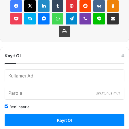
Pocket
Skype
Messenger
WhatsApp
Telegram
Viber
Line
E-Posta ile payla
Yazdır
Kayıt Ol
Unuttunuz mu?
Beni hatırla
Kayıt Ol