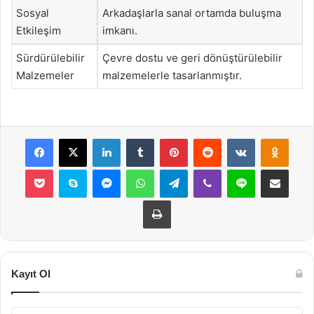
Sosyal
Arkadaşlarla sanal ortamda buluşma
Etkileşim
imkanı.
Sürdürülebilir
Çevre dostu ve geri dönüştürülebilir
Malzemeler
malzemelerle tasarlanmıştır.
Facebook
X
LinkedIn
Tumblr
Pinterest
Reddit
VKontakte
Odnok
Pocket
Skype
Messenger
WhatsApp
Telegram
Viber
Line
E-Posta ile payla
Yazdır
Kayıt Ol