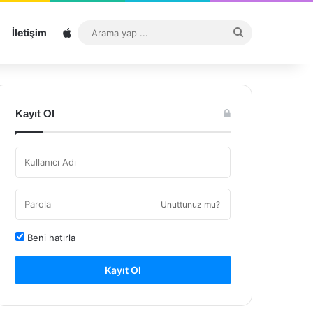
Sitemap
Arama
İletişim
yap
...
Kayıt Ol
Unuttunuz mu?
Beni hatırla
Kayıt Ol