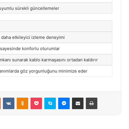
 uyumlu sürekli güncellemeler
le daha etkileyici izleme deneyimi
sayesinde konforlu oturumlar
mkanı sunarak kablo karmaşasını ortadan kaldırır
lanımlarda göz yorgunluğunu minimize eder
st
Reddit
VKontakte
Odnoklassniki
Pocket
Skype
Messenger
E-Posta ile paylaş
Yazdır