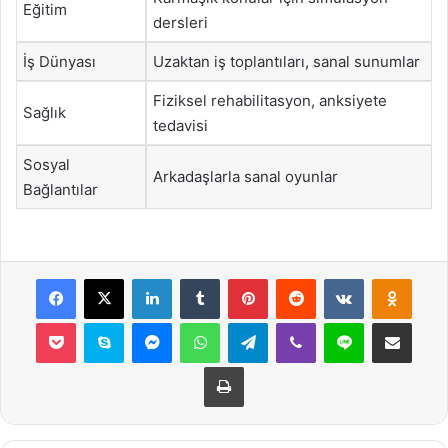
Eğitim
dersleri
İş Dünyası
Uzaktan iş toplantıları, sanal sunumlar
Fiziksel rehabilitasyon, anksiyete
Sağlık
tedavisi
Sosyal
Arkadaşlarla sanal oyunlar
Bağlantılar
Facebook
X
LinkedIn
Tumblr
Pinterest
Reddit
VKontakte
Odnok
Pocket
Skype
Messenger
WhatsApp
Telegram
Viber
Line
E-Posta ile payla
Yazdır