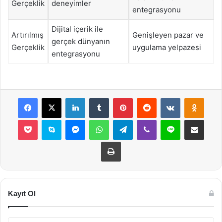
Gerçeklik
deneyimler
entegrasyonu
Dijital içerik ile
Artırılmış
Genişleyen pazar ve
gerçek dünyanın
Gerçeklik
uygulama yelpazesi
entegrasyonu
Facebook
X
LinkedIn
Tumblr
Pinterest
Reddit
VKontakte
Odnok
Pocket
Skype
Messenger
WhatsApp
Telegram
Viber
Line
E-Posta ile payla
Yazdır
Kayıt Ol