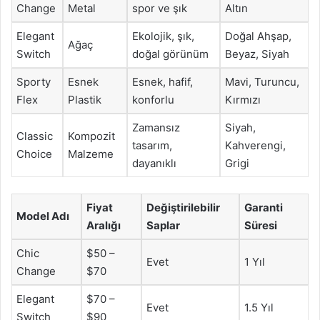
Change
Metal
spor ve şık
Altın
Elegant
Ekolojik, şık,
Doğal Ahşap,
Ağaç
Switch
doğal görünüm
Beyaz, Siyah
Sporty
Esnek
Esnek, hafif,
Mavi, Turuncu,
Flex
Plastik
konforlu
Kırmızı
Zamansız
Siyah,
Classic
Kompozit
tasarım,
Kahverengi,
Choice
Malzeme
dayanıklı
Grigi
Fiyat
Değiştirilebilir
Garanti
Model Adı
Aralığı
Saplar
Süresi
Chic
$50 –
Evet
1 Yıl
Change
$70
Elegant
$70 –
Evet
1.5 Yıl
Switch
$90