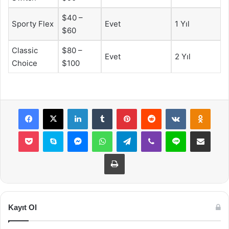
$40 –
Sporty Flex
Evet
1 Yıl
$60
Classic
$80 –
Evet
2 Yıl
Choice
$100
Facebook
X
LinkedIn
Tumblr
Pinterest
Reddit
VKontakte
Odnok
Pocket
Skype
Messenger
WhatsApp
Telegram
Viber
Line
E-Posta ile payla
Yazdır
Kayıt Ol