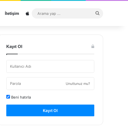
Sitemap
Arama
İletişim
yap
...
Kayıt Ol
Unuttunuz mu?
Beni hatırla
Kayıt Ol