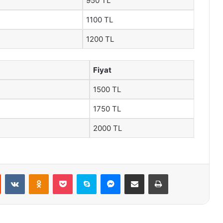
950 TL
1100 TL
1200 TL
Fiyat
1500 TL
1750 TL
2000 TL
st
Reddit
VKontakte
Odnoklassniki
Pocket
Skype
Messenger
E-Posta ile paylaş
Yazdır