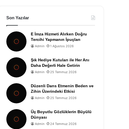
Son Yazılar
E İmza Hizmeti Alırken Doğru
Tercihi Yapmanın İpuçları
Admin
1 Ağustos 2026
Şık Hediye Kutuları ile Her Anı
Daha Değerli Hale Getirin
Admin
25 Temmuz 2026
Düzenli Dans Etmenin Beden ve
Zihin Üzerindeki Etkisi
Admin
25 Temmuz 2026
Üç Boyutlu Gözlüklerin Büyülü
Dünyası
Admin
24 Temmuz 2026