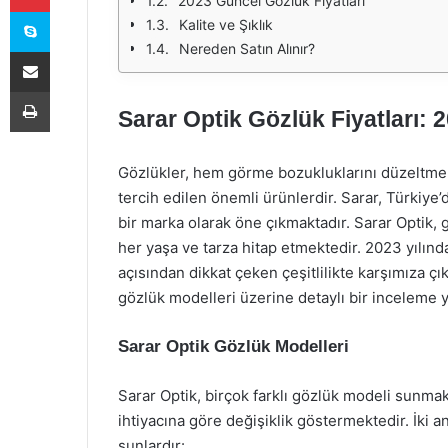
2023 Güncel Gözlük Fiyatları
Skype
Kalite ve Şıklık
Nereden Satın Alınır?
E-Posta ile paylaş
Yazdır
Sarar Optik Gözlük Fiyatları: 
Gözlükler, hem görme bozukluklarını düzeltmek
tercih edilen önemli ürünlerdir. Sarar, Türkiy
bir marka olarak öne çıkmaktadır. Sarar Optik, 
her yaşa ve tarza hitap etmektedir. 2023 yılınd
açısından dikkat çeken çeşitlilikte karşımıza çı
gözlük modelleri üzerine detaylı bir inceleme 
Sarar Optik Gözlük Modelleri
Sarar Optik, birçok farklı gözlük modeli sunmakt
ihtiyacına göre değişiklik göstermektedir. İki 
şunlardır: