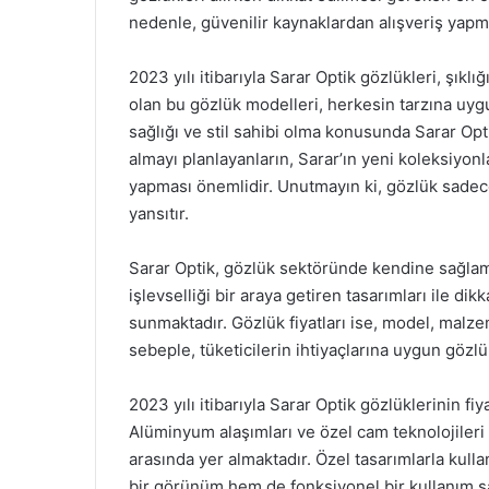
nedenle, güvenilir kaynaklardan alışveriş yap
2023 yılı itibarıyla Sarar Optik gözlükleri, şıklığ
olan bu gözlük modelleri, herkesin tarzına uy
sağlığı ve stil sahibi olma konusunda Sarar Opt
almayı planlayanların, Sarar’ın yeni koleksiyonl
yapması önemlidir. Unutmayın ki, gözlük sadece 
yansıtır.
Sarar Optik, gözlük sektöründe kendine sağlam
işlevselliği bir araya getiren tasarımları ile d
sunmaktadır. Gözlük fiyatları ise, model, malz
sebeple, tüketicilerin ihtiyaçlarına uygun gözlü
2023 yılı itibarıyla Sarar Optik gözlüklerinin fiy
Alüminyum alaşımları ve özel cam teknolojileri g
arasında yer almaktadır. Özel tasarımlarla kull
bir görünüm hem de fonksiyonel bir kullanım 