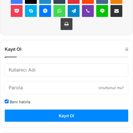
Pocket
Skype
Messenger
WhatsApp
Telegram
Viber
Line
E-Posta ile payla
Yazdır
Kayıt Ol
Unuttunuz mu?
Beni hatırla
Kayıt Ol