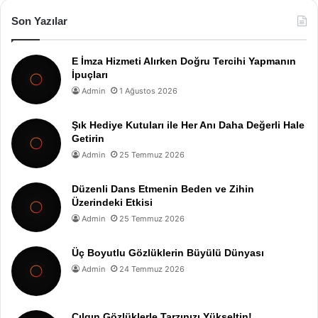
Son Yazılar
E İmza Hizmeti Alırken Doğru Tercihi Yapmanın
İpuçları
Admin
1 Ağustos 2026
Şık Hediye Kutuları ile Her Anı Daha Değerli Hale
Getirin
Admin
25 Temmuz 2026
Düzenli Dans Etmenin Beden ve Zihin
Üzerindeki Etkisi
Admin
25 Temmuz 2026
Üç Boyutlu Gözlüklerin Büyülü Dünyası
Admin
24 Temmuz 2026
Çılgın Gözlüklerle Tarzınızı Yükseltin!