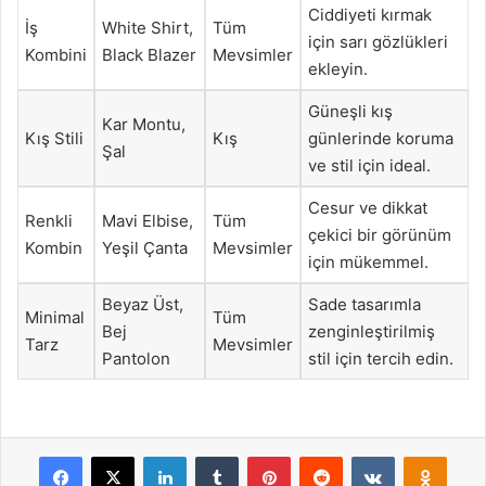
Ciddiyeti kırmak
İş
White Shirt,
Tüm
için sarı gözlükleri
Kombini
Black Blazer
Mevsimler
ekleyin.
Güneşli kış
Kar Montu,
Kış Stili
Kış
günlerinde koruma
Şal
ve stil için ideal.
Cesur ve dikkat
Renkli
Mavi Elbise,
Tüm
çekici bir görünüm
Kombin
Yeşil Çanta
Mevsimler
için mükemmel.
Beyaz Üst,
Sade tasarımla
Minimal
Tüm
Bej
zenginleştirilmiş
Tarz
Mevsimler
Pantolon
stil için tercih edin.
Facebook
X
LinkedIn
Tumblr
Pinterest
Reddit
VKontakte
Odnok