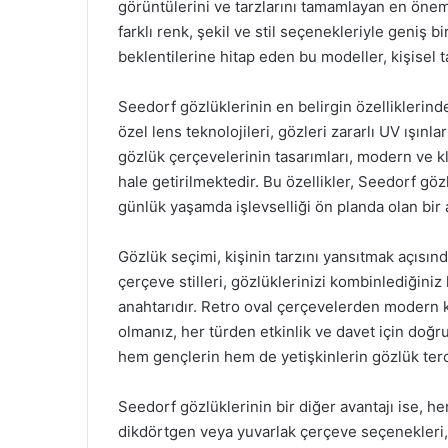
görüntülerini ve tarzlarını tamamlayan en öneml
farklı renk, şekil ve stil seçenekleriyle geniş bi
beklentilerine hitap eden bu modeller, kişisel ta
Seedorf gözlüklerinin en belirgin özelliklerinden
özel lens teknolojileri, gözleri zararlı UV ışınla
gözlük çerçevelerinin tasarımları, modern ve k
hale getirilmektedir. Bu özellikler, Seedorf göz
günlük yaşamda işlevselliği ön planda olan bir 
Gözlük seçimi, kişinin tarzını yansıtmak açısın
çerçeve stilleri, gözlüklerinizi kombinlediğin
anahtarıdır. Retro oval çerçevelerden modern k
olmanız, her türden etkinlik ve davet için doğru
hem gençlerin hem de yetişkinlerin gözlük terc
Seedorf gözlüklerinin bir diğer avantajı ise, h
dikdörtgen veya yuvarlak çerçeve seçenekleri, f