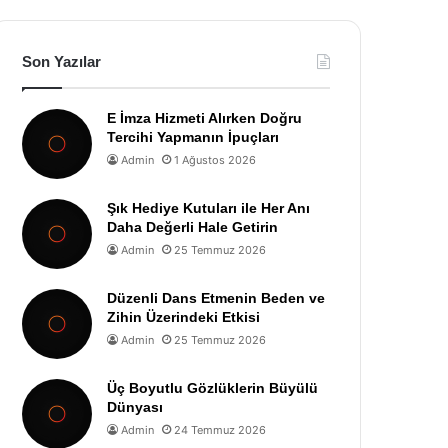
Son Yazılar
E İmza Hizmeti Alırken Doğru
Tercihi Yapmanın İpuçları
Admin
1 Ağustos 2026
Şık Hediye Kutuları ile Her Anı
Daha Değerli Hale Getirin
Admin
25 Temmuz 2026
Düzenli Dans Etmenin Beden ve
Zihin Üzerindeki Etkisi
Admin
25 Temmuz 2026
Üç Boyutlu Gözlüklerin Büyülü
Dünyası
Admin
24 Temmuz 2026