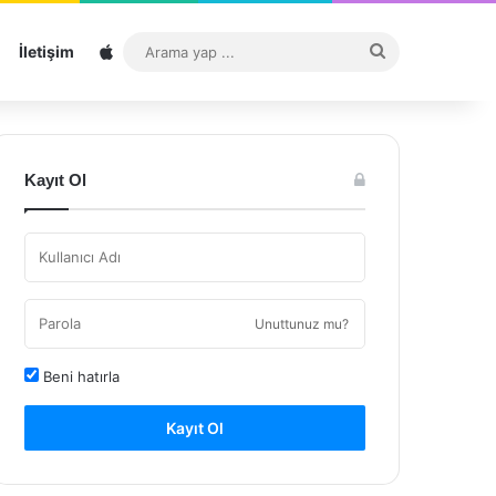
Sitemap
Arama
İletişim
yap
...
Kayıt Ol
Unuttunuz mu?
Beni hatırla
Kayıt Ol