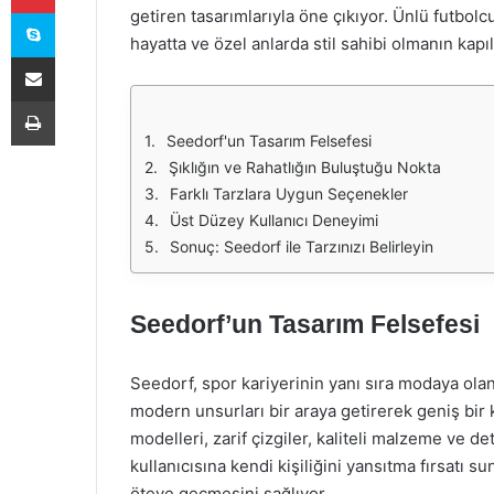
Skype
getiren tasarımlarıyla öne çıkıyor. Ünlü futbolc
hayatta ve özel anlarda stil sahibi olmanın kapıla
E-Posta ile paylaş
Yazdır
Seedorf'un Tasarım Felsefesi
Şıklığın ve Rahatlığın Buluştuğu Nokta
Farklı Tarzlara Uygun Seçenekler
Üst Düzey Kullanıcı Deneyimi
Sonuç: Seedorf ile Tarzınızı Belirleyin
Seedorf’un Tasarım Felsefesi
Seedorf, spor kariyerinin yanı sıra modaya olan
modern unsurları bir araya getirerek geniş bir 
modelleri, zarif çizgiler, kaliteli malzeme ve det
kullanıcısına kendi kişiliğini yansıtma fırsatı 
öteye geçmesini sağlıyor.