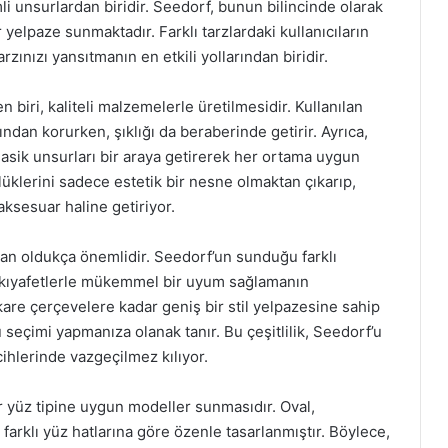
i unsurlardan biridir. Seedorf, bunun bilincinde olarak
r yelpaze sunmaktadır. Farklı tarzlardaki kullanıcıların
rzınızı yansıtmanın en etkili yollarından biridir.
 biri, kaliteli malzemelerle üretilmesidir. Kullanılan
rından korurken, şıklığı da beraberinde getirir. Ayrıca,
lasik unsurları bir araya getirerek her ortama uygun
lüklerini sadece estetik bir nesne olmaktan çıkarıp,
aksesuar haline getiriyor.
dan oldukça önemlidir. Seedorf’un sunduğu farklı
iz kıyafetlerle mükemmel bir uyum sağlamanın
are çerçevelere kadar geniş bir stil yelpazesine sahip
 seçimi yapmanıza olanak tanır. Bu çeşitlilik, Seedorf’u
ihlerinde vazgeçilmez kılıyor.
er yüz tipine uygun modeller sunmasıdır. Oval,
arklı yüz hatlarına göre özenle tasarlanmıştır. Böylece,