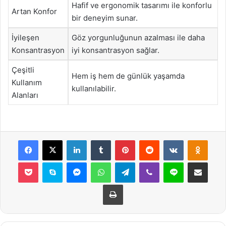
Hafif ve ergonomik tasarımı ile konforlu
Artan Konfor
bir deneyim sunar.
İyileşen
Göz yorgunluğunun azalması ile daha
Konsantrasyon
iyi konsantrasyon sağlar.
Çeşitli
Hem iş hem de günlük yaşamda
Kullanım
kullanılabilir.
Alanları
Facebook
X
LinkedIn
Tumblr
Pinterest
Reddit
VKontakte
Odnok
Pocket
Skype
Messenger
WhatsApp
Telegram
Viber
Line
E-Posta ile payla
Yazdır