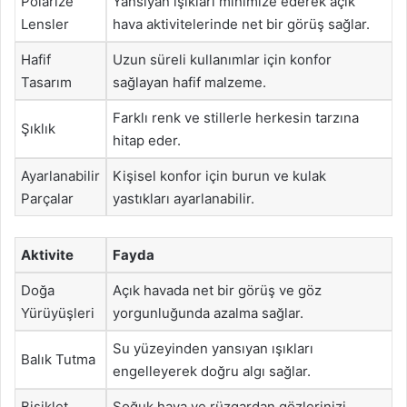
Polarize
Yansıyan ışıkları minimize ederek açık
Lensler
hava aktivitelerinde net bir görüş sağlar.
Hafif
Uzun süreli kullanımlar için konfor
Tasarım
sağlayan hafif malzeme.
Farklı renk ve stillerle herkesin tarzına
Şıklık
hitap eder.
Ayarlanabilir
Kişisel konfor için burun ve kulak
Parçalar
yastıkları ayarlanabilir.
Aktivite
Fayda
Doğa
Açık havada net bir görüş ve göz
Yürüyüşleri
yorgunluğunda azalma sağlar.
Su yüzeyinden yansıyan ışıkları
Balık Tutma
engelleyerek doğru algı sağlar.
Bisiklet
Soğuk hava ve rüzgardan gözlerinizi