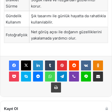
Sürme
korur.
Gündelik
Şık tasarımı ile günlük hayatta da rahatlıkla
Kullanım
kullanılabilir.
Net görüş açısı ile doğanın güzelliklerini
Fotoğrafçılık
yakalamada yardımcı olur.
Facebook
X
LinkedIn
Tumblr
Pinterest
Reddit
VKontakte
Odnok
Pocket
Skype
Messenger
WhatsApp
Telegram
Viber
Line
E-Posta ile payla
Yazdır
Kayıt Ol