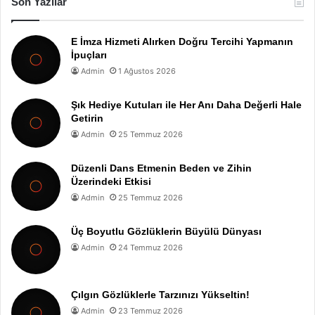
Son Yazılar
E İmza Hizmeti Alırken Doğru Tercihi Yapmanın
İpuçları
Admin
1 Ağustos 2026
Şık Hediye Kutuları ile Her Anı Daha Değerli Hale
Getirin
Admin
25 Temmuz 2026
Düzenli Dans Etmenin Beden ve Zihin
Üzerindeki Etkisi
Admin
25 Temmuz 2026
Üç Boyutlu Gözlüklerin Büyülü Dünyası
Admin
24 Temmuz 2026
Çılgın Gözlüklerle Tarzınızı Yükseltin!
Admin
23 Temmuz 2026