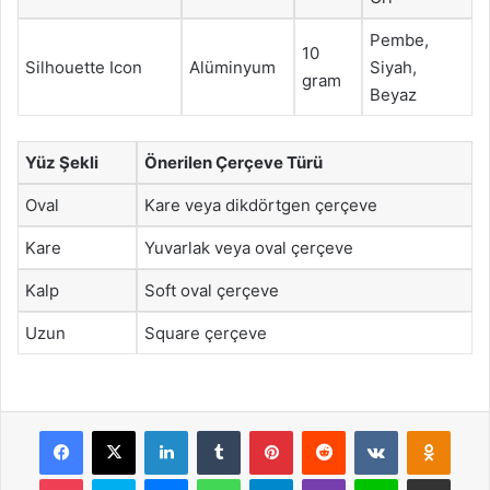
Pembe,
10
Silhouette Icon
Alüminyum
Siyah,
gram
Beyaz
Yüz Şekli
Önerilen Çerçeve Türü
Oval
Kare veya dikdörtgen çerçeve
Kare
Yuvarlak veya oval çerçeve
Kalp
Soft oval çerçeve
Uzun
Square çerçeve
Facebook
X
LinkedIn
Tumblr
Pinterest
Reddit
VKontakte
Odnok
Pocket
Skype
Messenger
WhatsApp
Telegram
Viber
Line
E-Posta ile payla