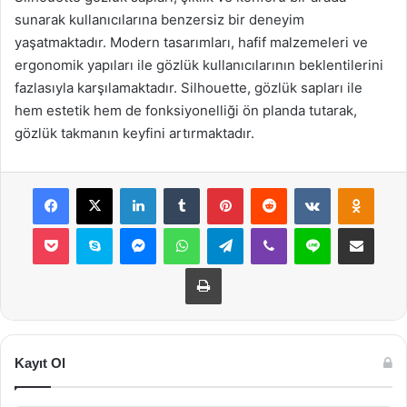
sunarak kullanıcılarına benzersiz bir deneyim
yaşatmaktadır. Modern tasarımları, hafif malzemeleri ve
ergonomik yapıları ile gözlük kullanıcılarının beklentilerini
fazlasıyla karşılamaktadır. Silhouette, gözlük sapları ile
hem estetik hem de fonksiyonelliği ön planda tutarak,
gözlük takmanın keyfini artırmaktadır.
Facebook
X
LinkedIn
Tumblr
Pinterest
Reddit
VKontakte
Odnok
Pocket
Skype
Messenger
WhatsApp
Telegram
Viber
Line
E-Posta ile payla
Yazdır
Kayıt Ol