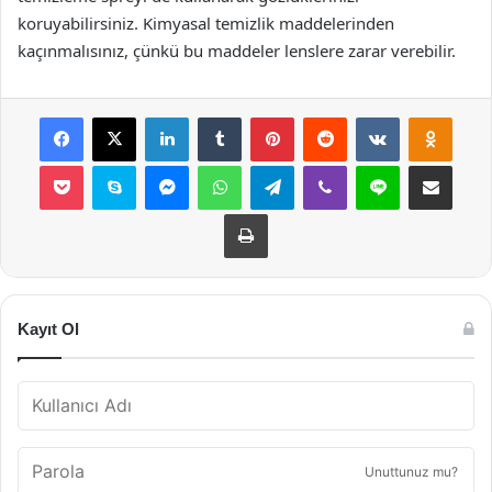
koruyabilirsiniz. Kimyasal temizlik maddelerinden
kaçınmalısınız, çünkü bu maddeler lenslere zarar verebilir.
Facebook
X
LinkedIn
Tumblr
Pinterest
Reddit
VKontakte
Odnok
Pocket
Skype
Messenger
WhatsApp
Telegram
Viber
Line
E-Posta ile payla
Yazdır
Kayıt Ol
Unuttunuz mu?