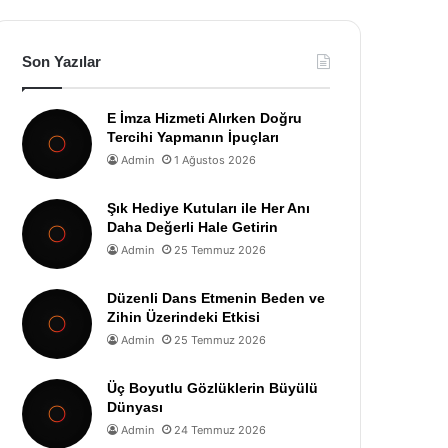
Son Yazılar
E İmza Hizmeti Alırken Doğru
Tercihi Yapmanın İpuçları
Admin
1 Ağustos 2026
Şık Hediye Kutuları ile Her Anı
Daha Değerli Hale Getirin
Admin
25 Temmuz 2026
Düzenli Dans Etmenin Beden ve
Zihin Üzerindeki Etkisi
Admin
25 Temmuz 2026
Üç Boyutlu Gözlüklerin Büyülü
Dünyası
Admin
24 Temmuz 2026