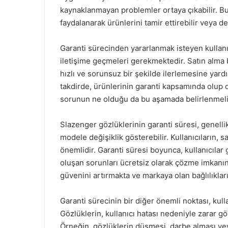
kaynaklanmayan problemler ortaya çıkabilir. Bu
faydalanarak ürünlerini tamir ettirebilir veya değ
Garanti sürecinden yararlanmak isteyen kullanıcı
iletişime geçmeleri gerekmektedir. Satın alma b
hızlı ve sorunsuz bir şekilde ilerlemesine yardım
takdirde, ürünlerinin garanti kapsamında olup ol
sorunun ne olduğu da bu aşamada belirlenmeli
Slazenger gözlüklerinin garanti süresi, genellik
modele değişiklik gösterebilir. Kullanıcıların, s
önemlidir. Garanti süresi boyunca, kullanıcıla
oluşan sorunları ücretsiz olarak çözme imkanına
güvenini artırmakta ve markaya olan bağlılıkları
Garanti sürecinin bir diğer önemli noktası, kull
Gözlüklerin, kullanıcı hatası nedeniyle zarar g
Örneğin, gözlüklerin düşmesi, darbe alması vey