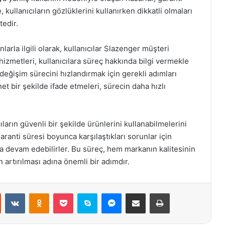
ullanıcıların gözlüklerini kullanırken dikkatli olmaları
tedir.
arla ilgili olarak, kullanıcılar Slazenger müşteri
 hizmetleri, kullanıcılara süreç hakkında bilgi vermekle
eğişim sürecini hızlandırmak için gerekli adımları
net bir şekilde ifade etmeleri, sürecin daha hızlı
ıların güvenli bir şekilde ürünlerini kullanabilmelerini
aranti süresi boyunca karşılaştıkları sorunlar için
ya devam edebilirler. Bu süreç, hem markanın kalitesinin
artırılması adına önemli bir adımdır.
st
Reddit
VKontakte
Odnoklassniki
Pocket
Skype
Messenger
E-Posta ile paylaş
Yazdır