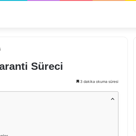
i
ranti Süreci
3 dakika okuma süresi
nler