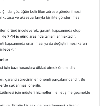
dığında, gözlüğün belirtilen adrese gönderilmesi
l kutusu ve aksesuarlarıyla birlikte gönderilmesi
ilen ürünü inceleyerek, garanti kapsamında olup
likle
7-14 iş günü
arasında tamamlanmaktadır.
i kapsamında onarılması ya da değiştirilmesi kararı
rilecektir.
enler
si için bazı hususlara dikkat etmek önemlidir:
ri, garanti sürecinin en önemli parçalarındandır. Bu
erde saklanması önerilir.
özülmesi için müşteri hizmetleri ile iletişime geçmekte
iz ve düzgün bir şekilde paketlenmesi, sürecin