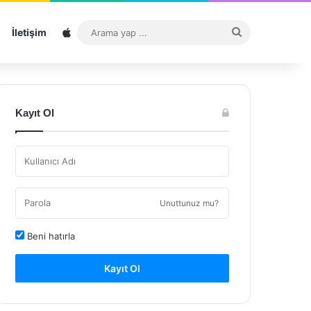
Sitemap
Arama
İletişim
yap
...
Kayıt Ol
Unuttunuz mu?
Beni hatırla
Kayıt Ol