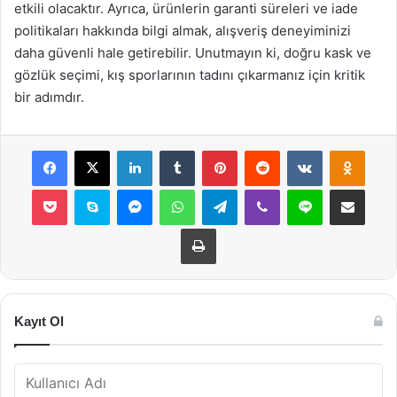
etkili olacaktır. Ayrıca, ürünlerin garanti süreleri ve iade
politikaları hakkında bilgi almak, alışveriş deneyiminizi
daha güvenli hale getirebilir. Unutmayın ki, doğru kask ve
gözlük seçimi, kış sporlarının tadını çıkarmanız için kritik
bir adımdır.
Facebook
X
LinkedIn
Tumblr
Pinterest
Reddit
VKontakte
Odnok
Pocket
Skype
Messenger
WhatsApp
Telegram
Viber
Line
E-Posta ile payla
Yazdır
Kayıt Ol