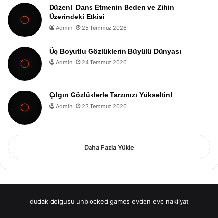
Düzenli Dans Etmenin Beden ve Zihin
Üzerindeki Etkisi
Admin
25 Temmuz 2026
Üç Boyutlu Gözlüklerin Büyülü Dünyası
Admin
24 Temmuz 2026
Çılgın Gözlüklerle Tarzınızı Yükseltin!
Admin
23 Temmuz 2026
Daha Fazla Yükle
dudak dolgusu
unblocked games
evden eve nakliyat