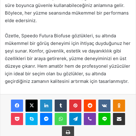
süre boyunca güvenle kullanabileceğiniz anlamına gelir.
Böylece, her yüzme seansında mükemmel bir performans
elde edersiniz.
Özetle, Speedo Futura Biofuse gözlükleri, su altında
mükemmel bir görüş deneyimi için ihtiyaç duyduğunuz her
şeyi sunar. Konfor, güvenlik, estetik ve dayanıklılık gibi
özellikleri bir araya getirerek, yüzme deneyiminizi en üst
düzeye çıkarır. Hem amatör hem de profesyonel yüzücüler
için ideal bir seçim olan bu gözlükler, su altında
geçirdiğiniz zamanın kalitesini artırmak için tasarlanmıştır.
Facebook
X
LinkedIn
Tumblr
Pinterest
Reddit
VKontakte
Odnok
Pocket
Skype
Messenger
WhatsApp
Telegram
Viber
Line
E-Posta ile payla
Yazdır