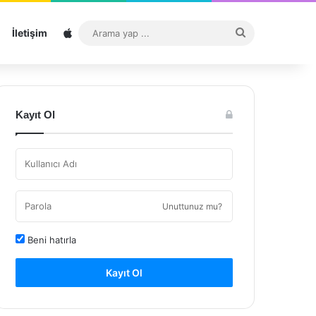
Sitemap
Arama
İletişim
yap
...
Kayıt Ol
Unuttunuz mu?
Beni hatırla
Kayıt Ol