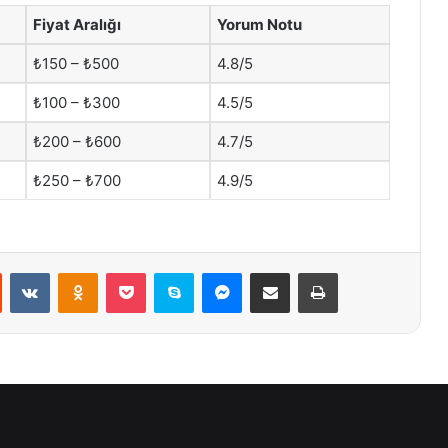
Fiyat Aralığı
Yorum Notu
₺150 – ₺500
4.8/5
₺100 – ₺300
4.5/5
₺200 – ₺600
4.7/5
₺250 – ₺700
4.9/5
st
Reddit
VKontakte
Odnoklassniki
Pocket
Skype
Messenger
E-Posta ile paylaş
Yazdır