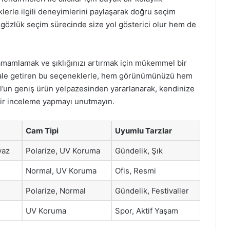
üklerle ilgili deneyimlerini paylaşarak doğru seçim
m gözlük seçim sürecinde size yol gösterici olur hem de
tamamlamak ve şıklığınızı artırmak için mükemmel bir
li hale getiren bu seçeneklerle, hem görünümünüzü hem
yol’un geniş ürün yelpazesinden yararlanarak, kendinize
bir inceleme yapmayı unutmayın.
Cam Tipi
Uyumlu Tarzlar
yaz
Polarize, UV Koruma
Gündelik, Şık
Normal, UV Koruma
Ofis, Resmi
Polarize, Normal
Gündelik, Festivaller
UV Koruma
Spor, Aktif Yaşam