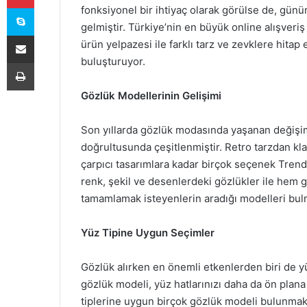
Skype
fonksiyonel bir ihtiyaç olarak görülse de, günü
gelmiştir. Türkiye’nin en büyük online alışveri
E-Posta ile paylaş
ürün yelpazesi ile farklı tarz ve zevklere hitap 
buluşturuyor.
Yazdır
Gözlük Modellerinin Gelişimi
Son yıllarda gözlük modasında yaşanan değişimler
doğrultusunda çeşitlenmiştir. Retro tarzdan k
çarpıcı tasarımlara kadar birçok seçenek Trendy
renk, şekil ve desenlerdeki gözlükler ile hem g
tamamlamak isteyenlerin aradığı modelleri bulm
Yüz Tipine Uygun Seçimler
Gözlük alırken en önemli etkenlerden biri de yü
gözlük modeli, yüz hatlarınızı daha da ön plana 
tiplerine uygun birçok gözlük modeli bulunmaktad