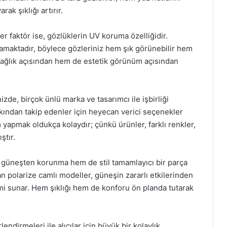
ak şıklığı artırır.
er faktör ise, gözlüklerin UV koruma özelliğidir.
maktadır, böylece gözleriniz hem şık görünebilir hem
m sağlık açısından hem de estetik görünüm açısından
zde, birçok ünlü marka ve tasarımcı ile işbirliği
kından takip edenler için heyecan verici seçenekler
apmak oldukça kolaydır; çünkü ürünler, farklı renkler,
ştır.
m güneşten korunma hem de stil tamamlayıcı bir parça
an polarize camlı modeller, güneşin zararlı etkilerinden
mi sunar. Hem şıklığı hem de konforu ön planda tutarak
endirmeleri ile alıcılar için büyük bir kolaylık