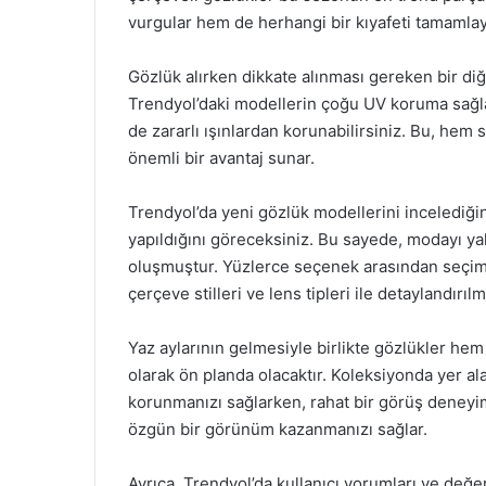
vurgular hem de herhangi bir kıyafeti tamamlayar
Gözlük alırken dikkate alınması gereken bir diğ
Trendyol’daki modellerin çoğu UV koruma sağla
de zararlı ışınlardan korunabilirsiniz. Bu, he
önemli bir avantaj sunar.
Trendyol’da yeni gözlük modellerini incelediğini
yapıldığını göreceksiniz. Bu sayede, modayı ya
oluşmuştur. Yüzlerce seçenek arasından seçim y
çerçeve stilleri ve lens tipleri ile detaylandırılmı
Yaz aylarının gelmesiyle birlikte gözlükler he
olarak ön planda olacaktır. Koleksiyonda yer al
korunmanızı sağlarken, rahat bir görüş deneyi
özgün bir görünüm kazanmanızı sağlar.
Ayrıca, Trendyol’da kullanıcı yorumları ve değerl