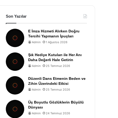
Son Yazılar
E İmza Hizmeti Alırken Doğru
Tercihi Yapmanın İpuçları
Admin
1 Ağustos 2026
Şık Hediye Kutuları ile Her Anı
Daha Değerli Hale Getirin
Admin
25 Temmuz 2026
Düzenli Dans Etmenin Beden ve
Zihin Üzerindeki Etkisi
Admin
25 Temmuz 2026
Üç Boyutlu Gözlüklerin Büyülü
Dünyası
Admin
24 Temmuz 2026