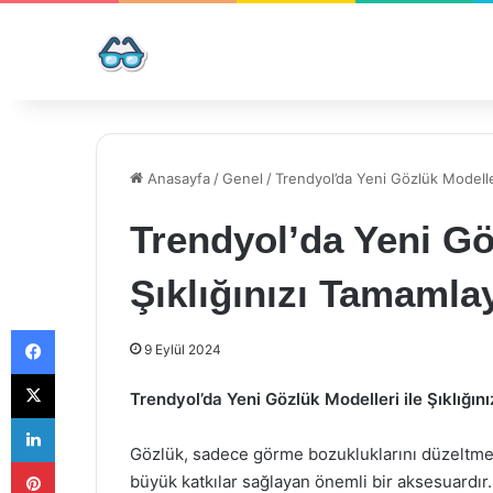
Anasayfa
/
Genel
/
Trendyol’da Yeni Gözlük Modeller
Trendyol’da Yeni Gö
Şıklığınızı Tamamla
Facebook
9 Eylül 2024
X
Trendyol’da Yeni Gözlük Modelleri ile Şıklığın
LinkedIn
Gözlük, sadece görme bozukluklarını düzeltmekl
Pinterest
büyük katkılar sağlayan önemli bir aksesuardır