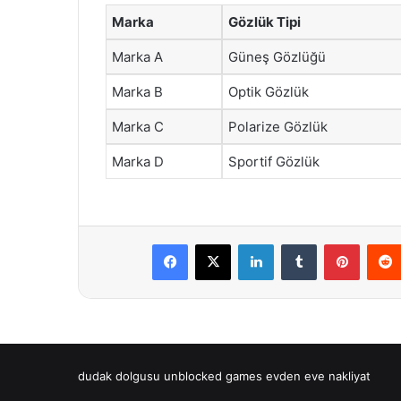
Marka
Gözlük Tipi
Marka A
Güneş Gözlüğü
Marka B
Optik Gözlük
Marka C
Polarize Gözlük
Marka D
Sportif Gözlük
Facebook
X
LinkedIn
Tumblr
Pintere
dudak dolgusu
unblocked games
evden eve nakliyat