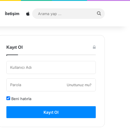
Sitemap
Arama
İletişim
yap
...
Kayıt Ol
Unuttunuz mu?
Beni hatırla
Kayıt Ol