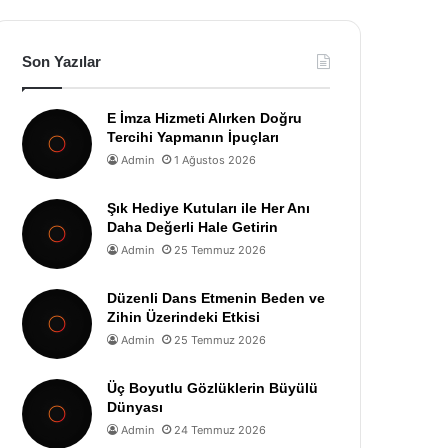
Son Yazılar
E İmza Hizmeti Alırken Doğru
Tercihi Yapmanın İpuçları
Admin
1 Ağustos 2026
Şık Hediye Kutuları ile Her Anı
Daha Değerli Hale Getirin
Admin
25 Temmuz 2026
Düzenli Dans Etmenin Beden ve
Zihin Üzerindeki Etkisi
Admin
25 Temmuz 2026
Üç Boyutlu Gözlüklerin Büyülü
Dünyası
Admin
24 Temmuz 2026