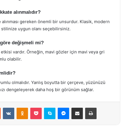
ikkate alınmalıdır?
te alınması gereken önemli bir unsurdur. Klasik, modern
tilinize uygun olanı seçebilirsiniz.
 göre değişmeli mi?
tkisi vardır. Örneğin, mavi gözler için mavi veya gri
lu olabilir.
mlidir?
yumlu olmalıdır. Yanlış boyutta bir çerçeve, yüzünüzü
ınızı dengeleyerek daha hoş bir görünüm sağlar.
st
Reddit
VKontakte
Odnoklassniki
Pocket
Skype
Messenger
E-Posta ile paylaş
Yazdır