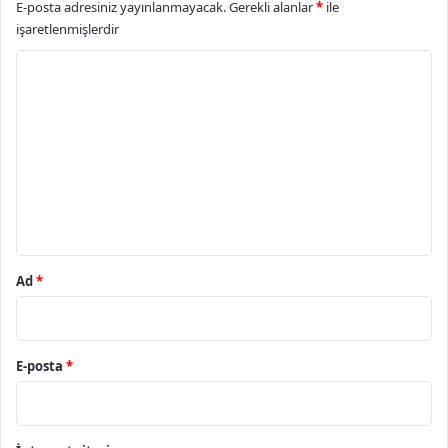
E-posta adresiniz yayınlanmayacak.
Gerekli alanlar
*
ile
işaretlenmişlerdir
Y
o
r
u
m
*
Ad
*
E-posta
*