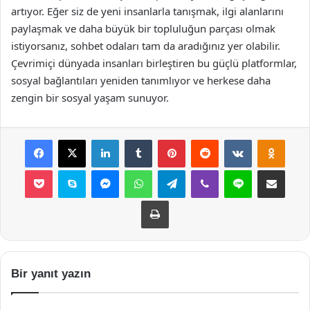
artıyor. Eğer siz de yeni insanlarla tanışmak, ilgi alanlarını
paylaşmak ve daha büyük bir topluluğun parçası olmak
istiyorsanız, sohbet odaları tam da aradığınız yer olabilir.
Çevrimiçi dünyada insanları birleştiren bu güçlü platformlar,
sosyal bağlantıları yeniden tanımlıyor ve herkese daha
zengin bir sosyal yaşam sunuyor.
Facebook
X
LinkedIn
Tumblr
Pinterest
Reddit
VKontakte
Odnok
Pocket
Skype
Messenger
WhatsApp
Telegram
Viber
Line
E-Posta ile payla
Yazdır
Bir yanıt yazın